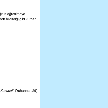
ğının öğretilmeye
n bildirdiği gibi kurban
ı Kuzusu!”
(Yuhanna l:29)