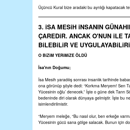
Üçüncü Kural bize aradaki bu ayrılığı kapatacak tek
3. iSA MESiH iNSANIN GÜNAH
ÇAREDiR. ANCAK O'NUN iLE TA
BiLEBiLiR VE UYGULAYABiLiRi
O BiZiM YERiMiZE ÖLDÜ
İsa'nın Doğumu;
İsa Mesih yaradılış sonrası insanlık tarihinde bab
ona görünüp şöyle dedi: “Korkma Meryem! Sen Tanrı
Yücesinin oğlu’ denecek.” İşte o güne dek Tanrı Söz
bedeninde diri olarak dünyaya gelmiştir. İşte bu
isimlendirilmistir.
“Meryem meleğe, “Bu nasıl olur, ben erkeğe varmad
Yücesinin gücü sana gölge salacak. Bunun için do