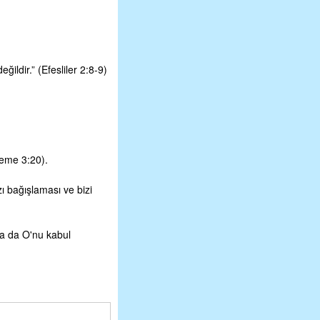
ildir.” (Efesliler 2:8-9)
leme 3:20).
 bağışlaması ve bizi
la da O'nu kabul