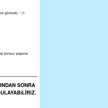
ere göründü. ” (1
epsi sonsuz yaşama
UNDAN SONRA
GULAYABiLİRiZ.