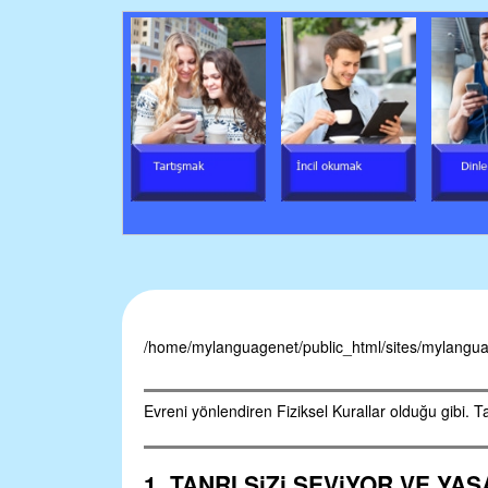
M
y
L
a
n
g
u
a
g
/home/mylanguagenet/public_html/sites/mylanguag
e
Evreni yönlendiren Fiziksel Kurallar olduğu gibi. Tan
1. TANRI SiZi
SEViYOR
VE YAŞ