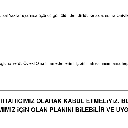
tsal Yazılar uyarınca üçüncü gün ölümden dirildi. Kefas'a, sonra Onikil
k oğlunu verdi, Öyleki O'na iman edenlerin hiç biri mahvolmasın, ama h
KURTARICIMIZ OLARAK
KABUL ETMELiYiZ.
B
MIMIZ iÇiN OLAN PLANINI BiLEBiLİR VE UY