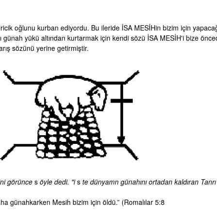
iricik oğlunu kurban ediyordu. Bu ileride İSA MESİHin bizim için yapaca
 günah yükü altından kurtarmak için kendi sözü İSA MESİH'i bize öncede
rış sözünü yerine getirmiştir.
ini görünce
s
öyle dedi. "i
s
te dünyamn günahını ortadan kaldıran Tanr
daha günahkarken Mesih bizim için öldü.” (Romalılar 5:8