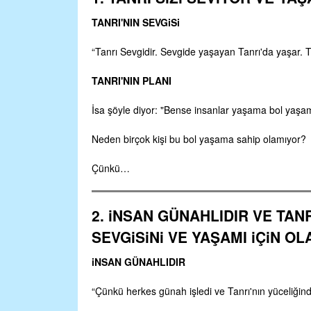
TANRI'NIN SEVGiSi
“Tanrı Sevgidir. Sevgide yaşayan Tanrı'da yaşar. 
TANRI'NIN PLANI
İsa şöyle diyor: "Bense insanlar yaşama bol yaşa
Neden birçok kişi bu bol yaşama sahip olamıyor?
Çünkü…
2. iNSAN GÜNAHLIDIR VE TAN
SEVGiSiNi VE YAŞAMI iÇiN O
iNSAN GÜNAHLIDIR
“Çünkü herkes günah işledi ve Tanrı'nın yüceliğind