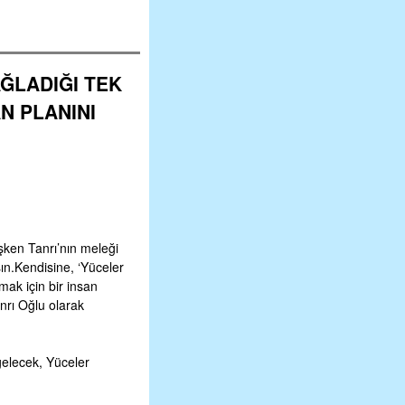
AĞLADIĞI
TEK
AN PLANINI
şken Tanrı’nın meleği
ın.Kendisine, ‘Yüceler
mak için bir insan
nrı Oğlu olarak
gelecek, Yüceler