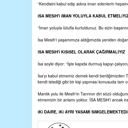
“Kendisini kabul edip adına iman edenlerin hepsin
iSA MESiH'i iMAN YOLUYLA KABUL ETMELiYi
“İman yoluyla lütufla kurtuldunuz. Bu sizin başarını
İsa Mesih'i yaşamımıza aldığımızda yeniden doğar
iSA MESiH'i KiSiSEL OLARAK ÇAĞIRMALIYIZ
İsa soyle diyor: “İşte kapıda durmuş kapıyı çalıyor
İsa'yı kabul etmemiz demek kendi benliğimizden T
kendi istediği gibi bir kişi yapması konusuda tam
Mantık yolu ile Mesih'in Tanrının diri sözü olduğu
etmemizin bir anlamı yoktur. İSA MESiH'i ancak ir
iKi DAiRE, iKi AYRI YASAMI SiMGELEMEKTED