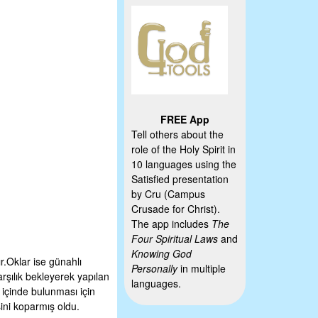
FREE App
Tell others about the
role of the Holy Spirit in
10 languages using the
Satisfied presentation
by Cru (Campus
Crusade for Christ).
The app includes
The
Four Spiritual Laws
and
Knowing God
r.Oklar ise günahlı
Personally
in multiple
şılık bekleyerek yapılan
languages.
ı içinde bulunması için
sini koparmış oldu.