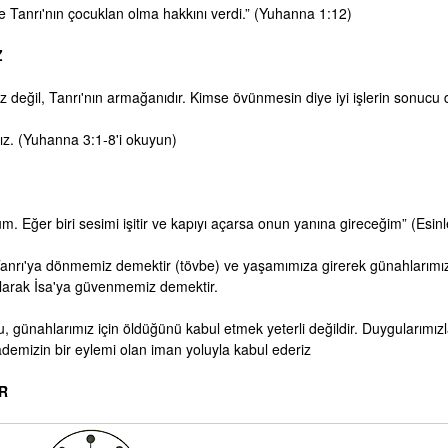
e Tanrı'nın çocuklan olma hakkını verdi.” (Yuhanna 1:12)
Z
z değil, Tanrı'nın armağanıdır. Kimse övünmesin diye iyi işlerin sonucu değ
ız. (Yuhanna 3:1‑8'i okuyun)
um. Eğer biri sesimi işitir ve kapıyı açarsa onun yanına gireceğim” (Esin
anrı'ya dönmemiz demektir (tövbe) ve yaşamımıza girerek günahlarımızı
 olarak İsa'ya güvenmemiz demektir.
nu, günahlarımız için öldüğünü kabul etmek yeterli değildir. Duygularımız
ademizin bir eylemi olan iman yoluyla kabul ederiz
iR