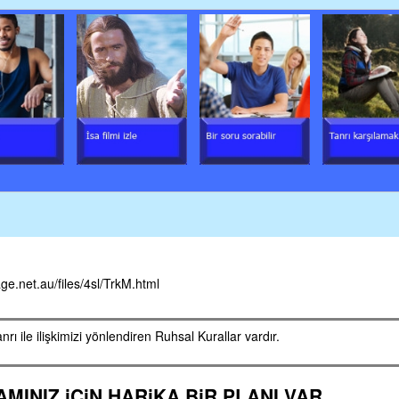
Skip
to
main
content
e.net.au/files/4sl/TrkM.html
rı ile ilişkimizi yönlendiren Ruhsal Kurallar vardır.
AMINIZ iÇiN HARiKA BiR
PLANI
VAR.