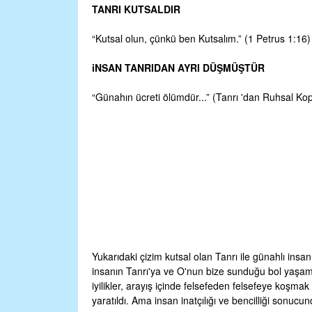
TANRI KUTSALDIR
“Kutsal olun, çünkü ben Kutsalım.” (1 Petrus 1:16)
iNSAN TANRIDAN AYRI DÜŞMÜŞTÜR
“Günahın ücreti ölümdür...” (Tanrı 'dan Ruhsal Ko
Yukarıdaki çizim kutsal olan Tanrı ile günahlı in
insanın Tanrı'ya ve O'nun bize sunduğu bol yaşama
iyilikler, arayış içinde felsefeden felsefeye koşmak
yaratıldı. Ama insan inatçılığı ve bencilliği sonucu