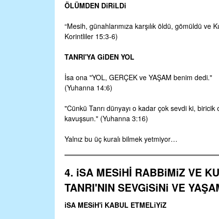
ÖLÜMDEN DiRiLDi
“Mesih, günahlarımıza karşılık öldü, gömüldü ve Ku
Korintliler 15:3‑6)
TANRI'YA GiDEN YOL
İsa ona "YOL, GERÇEK ve YAŞAM benim dedi."
(Yuhanna 14:6)
"Cünkü Tanrı dünyayı o kadar çok sevdi ki, birici
kavuşsun." (Yuhanna 3:16)
Yalnız bu üç kuralı bilmek yetmiyor…
4. iSA MESiHİ RABBiMiZ VE 
TANRI'NIN SEVGiSiNi VE YAŞA
iSA MESiH'i KABUL ETMELiYiZ