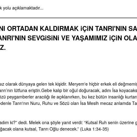
 yolu açıklamaktadır...
INI ORTADAN KALDIRMAK iÇiN TANRI'NIN S
NRI'NIN SEVGiSiNi VE YAŞAMIMIZ iÇiN OL
Z.
asız olarak dünyaya gelen tek kişidir. Meryem'e hiçbir erkek eli değmemi
’nın lütfuna eriştin.Gebe kalıp bir oğul doğuracak, adını İsa koyacaks
ü peygamberler aracılığı ile açıklanırken, bu kez bütün insanlığı kurtar
 nedenle Tanrı'nın Nuru, Ruhu ve Sözü olan İsa Mesih mecaz anlamda Ta
ım ki?” dedi. Melek ona şöyle yanıt verdi: “Kutsal Ruh senin üzerine 
ğacak olana kutsal, Tanrı Oğlu denecek.” (Luka 1:34‑35)