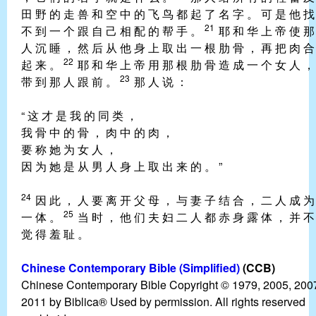
田 野 的 走 兽 和 空 中 的 飞 鸟 都 起 了 名 字 。 可 是 他 找
21
不 到 一 个 跟 自 己 相 配 的 帮 手 。
耶 和 华 上 帝 使 那
人 沉 睡 ， 然 后 从 他 身 上 取 出 一 根 肋 骨 ， 再 把 肉 合
22
起 来 。
耶 和 华 上 帝 用 那 根 肋 骨 造 成 一 个 女 人 ，
23
带 到 那 人 跟 前 。
那 人 说 ：
“ 这 才 是 我 的 同 类 ，
我 骨 中 的 骨 ， 肉 中 的 肉 ，
要 称 她 为 女 人 ，
因 为 她 是 从 男 人 身 上 取 出 来 的 。 ”
24
因 此 ， 人 要 离 开 父 母 ， 与 妻 子 结 合 ， 二 人 成 为
25
一 体 。
当 时 ， 他 们 夫 妇 二 人 都 赤 身 露 体 ， 并 不
觉 得 羞 耻 。
Chinese Contemporary Bible (Simplified)
(CCB)
Chinese Contemporary Bible Copyright © 1979, 2005, 200
2011 by Biblica® Used by permission. All rights reserved