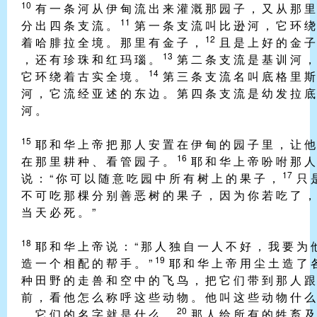
10
有 一 条 河 从 伊 甸 流 出 来 灌 溉 那 园 子 ， 又 从 那 里
11
分 出 四 条 支 流 。
第 一 条 支 流 叫 比 逊 河 ， 它 环 绕
12
着 哈 腓 拉 全 境 。 那 里 有 金 子 ，
且 是 上 好 的 金 子
13
， 还 有 珍 珠 和 红 玛 瑙 。
第 二 条 支 流 是 基 训 河 ，
14
它 环 绕 着 古 实 全 境 。
第 三 条 支 流 名 叫 底 格 里 斯
河 ， 它 流 经 亚 述 的 东 边 。 第 四 条 支 流 是 幼 发 拉 底
河 。
15
耶 和 华 上 帝 把 那 人 安 置 在 伊 甸 的 园 子 里 ， 让 他
16
在 那 里 耕 种 、 看 管 园 子 。
耶 和 华 上 帝 吩 咐 那 人
17
说 ： “ 你 可 以 随 意 吃 园 中 所 有 树 上 的 果 子 ，
只 
不 可 吃 那 棵 分 别 善 恶 树 的 果 子 ， 因 为 你 若 吃 了 ，
当 天 必 死 。 ”
18
耶 和 华 上 帝 说 ： “ 那 人 独 自 一 人 不 好 ， 我 要 为 
19
造 一 个 相 配 的 帮 手 。 ”
耶 和 华 上 帝 用 尘 土 造 了 
种 田 野 的 走 兽 和 空 中 的 飞 鸟 ， 把 它 们 带 到 那 人 跟
前 ， 看 他 怎 么 称 呼 这 些 动 物 。 他 叫 这 些 动 物 什 么
20
， 它 们 的 名 字 就 是 什 么 。
那 人 给 所 有 的 牲 畜 及