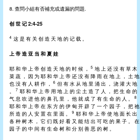
8. 查問小組有否補充或遺漏的問題.
创 世 记 2:4-25
4
这 是 有 关 创 造 天 地 的 记 载 。
上 帝 造 亚 当 和 夏 娃
5
耶 和 华 上 帝 创 造 天 地 的 时 候 ，
地 上 还 没 有 草 木
菜 蔬 ， 因 为 耶 和 华 上 帝 还 没 有 降 雨 在 地 上 ， 土 地
6
也 没 有 人 耕 作 ，
但 有 水 从 地 里 涌 出 ， 浇 灌 大 地
7
。
耶 和 华 上 帝 用 地 上 的 尘 土 造 了 人 ， 把 生 命 的
8
气 息 吹 进 他 的 鼻 孔 里 ， 他 就 成 了 有 生 命 的 人 。
耶 和 华 上 帝 在 东 方 的 伊 甸 开 辟 了 一 个 园 子 ， 把 祂
9
所 造 的 人 安 置 在 里 面 。
耶 和 华 上 帝 使 地 面 长 出
各 种 树 木 ， 它 们 既 好 看 又 能 结 出 可 吃 的 果 子 。 在
园 子 的 中 间 有 生 命 树 和 分 别 善 恶 的 树 。