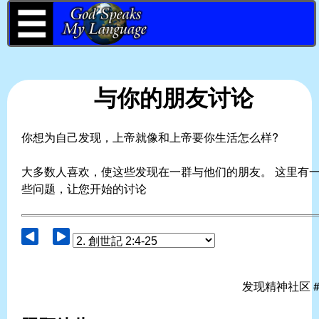
M
Skip
y
to
L
main
a
与你的朋友讨论
n
content
g
你想为自己发现，上帝就像和上帝要你生活怎么样?
u
大多数人喜欢，使这些发现在一群与他们的朋友。 这里有
a
些问题，让您开始的讨论
g
e
发现精神社区 #