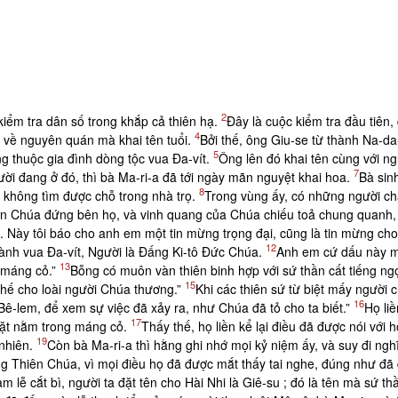
2
kiểm tra dân số trong khắp cả thiên hạ.
Ðây là cuộc kiểm tra đầu tiên,
4
 về nguyên quán mà khai tên tuổi.
Bởi thế, ông Giu-se từ thành Na-da-r
5
̂ng thuộc gia đình dòng tộc vua Ða-vít.
Ông lên đó khai tên cùng với ng
7
̛ời đang ở đó, thì bà Ma-ri-a đã tới ngày mãn nguyệt khai hoa.
Bà sin
8
 không tìm được chỗ trong nhà trọ.
Trong vùng ấy, có những người cha
 Chúa đứng bên họ, và vinh quang của Chúa chiếu toả chung quanh, k
Này tôi báo cho anh em một tin mừng trọng đại, cũng là tin mừng cho 
12
h vua Ða-vít, Người là Ðấng Ki-tô Ðức Chúa.
Anh em cứ dấu này ma
13
 máng cỏ.”
Bỗng có muôn vàn thiên binh hợp với sứ thần cất tiếng ng
15
thế cho loài người Chúa thương.”
Khi các thiên sứ từ biệt mấy người c
16
̂-lem, để xem sự việc đã xảy ra, như Chúa đã tỏ cho ta biết.”
Họ li
17
 đặt nằm trong máng cỏ.
Thấy thế, họ liền kể lại điều đã được nói với h
19
 nhiên.
Còn bà Ma-ri-a thì hằng ghi nhớ mọi kỷ niệm ấy, và suy đi nghĩ
g Thiên Chúa, vì mọi điều họ đã được mắt thấy tai nghe, đúng như đã 
àm lễ cắt bì, người ta đặt tên cho Hài Nhi là Giê-su ; đó là tên mà sứ 