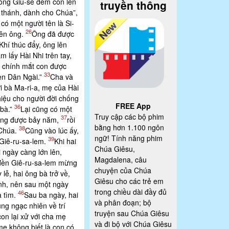
à ông Giu-se đem con lên
truyền thông
a thánh, dành cho Chúa”,
ó một người tên là Si-
26
ên ông.
Ông đã được
́ thúc đẩy, ông lên
ẵm lấy Hài Nhi trên tay,
̀ chính mắt con được
33
-en Dân Ngài.”
Cha và
i bà Ma-ri-a, mẹ của Hài
u hiệu cho người đời chống
FREE App
36
bà.”
Lại cũng có một
Truy cập các bộ phim
37
hồng được bảy năm,
rồi
bằng hơn 1.100 ngôn
38
 Chúa.
Cũng vào lúc ấy,
ngữ! Tính năng phim
39
 Giê-ru-sa-lem.
Khi hai
Chúa Giêsu,
 ngày càng lớn lên,
Magdalena, câu
 đền Giê-ru-sa-lem mừng
chuyện của Chúa
 lễ, hai ông bà trở về,
Giêsu cho các trẻ em
̀nh, nên sau một ngày
trong chiều dài đầy đủ
46
̀ tìm.
Sau ba ngày, hai
và phân đoạn; bộ
ng ngạc nhiên về trí
truyện sau Chúa Giêsu
con lại xử với cha mẹ
và đi bộ với Chúa Giêsu
ẹ không biết là con có