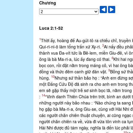
Chương
Luca 2:1-52
1
Thời ấy, hoàng đế Au-gút-tô ra chiếu chỉ, truyền 
3
Qui-ri-ni-ô làm tổng trấn xứ Xy-ri.
Ai nấy đều phải
thành vua Ða-vít tức là Bê-lem, miền Giu-đê, vì o
6
ông là bà Ma-ri-a, lúc ấy đang có thai.
Khi hai ngu
bọc con, rồi đặt nằm trong máng cỏ, vì hai ông bà
9
đồng và thức đêm canh giữ đàn vật.
Bỗng sứ thần
10
hùng.
Nhưng sứ thần bảo họ : “Anh em đừng sợ. 
một Ðấng Cứu Ðộ đã sinh ra cho anh em trong thàn
em sẽ gặp thấy một trẻ sơ sinh bọc tã, nằm trong
14
:
“Vinh danh Thiên Chúa trên trời, bình an dưới 
những người này bảo nhau : “Nào chúng ta sang Be
họ gặp bà Ma-ri-a, ông Giu-se, cùng với Hài Nhi
các người chăn chiên thuật chuyện, ai cũng ngạc
người chăn chiên ra về, vừa đi vừa tôn vinh ca tụn
Hài Nhi được đủ tám ngày, nghĩa là đến lúc phải l
22