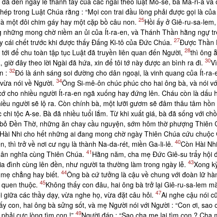
 đã đến ngày lễ thanh tẩy của các ngài theo luật Mô-sê, bà Ma-ri-a v
chép trong Luật Chúa rằng : “Mọi con trai đầu lòng phải được gọi là củ
25
 là một đôi chim gáy hay một cặp bồ câu non.
Hồi ấy ở Giê-ru-sa-lem, c
 ông những mong chờ niềm an ủi của Ít-ra-en, và Thánh Thần hằng ngự tr
27
ấy cái chết trước khi được thấy Ðấng Ki-tô của Ðức Chúa.
Ðược Thần Khi
28
tới để chu toàn tập tục Luật đã truyền liên quan đến Người,
thì ông 
30
, giờ đây theo lời Ngài đã hứa, xin để tôi tớ này được an bình ra đi.
Vi
32
̂n :
Ðó là ánh sáng soi đường cho dân ngoại, là vinh quang của Ít-ra
34
n vừa nói về Người.
Ông Si-mê-ôn chúc phúc cho hai ông bà, và nói vớ
n cớ cho nhiều người Ít-ra-en ngã xuống hay đứng lên. Cháu còn là dấ
iều người sẽ lộ ra. Còn chính bà, một lưỡi gươm sẽ đâm thâu tâm hồn 
c chi tộc A-se. Bà đã nhiều tuổi lắm. Từ khi xuất giá, bà đã sống với c
g rời bỏ Ðền Thờ, những ăn chay cầu nguyện, sớm hôm thờ phượng Thiên
ói về Hài Nhi cho hết những ai đang mong chờ ngày Thiên Chúa cứu chuộc
40
 thì trở về nơi cư ngụ là thành Na-da-rét, miền Ga-li-lê.
Còn Hài Nhi
41
̂n nghĩa cùng Thiên Chúa.
Hằng năm, cha mẹ Ðức Giê-su trẩy hội
43
ia đình cùng lên đền, như người ta thường làm trong ngày lễ.
Xong kỳ
44
ha mẹ chẳng hay biết.
Ông bà cứ tưởng là cậu về chung với đoàn lữ ha
45
ời quen thuộc.
Không thấy con đâu, hai ông bà trở lại Giê-ru-sa-lem ma
47
giữa các thầy dạy, vừa nghe họ, vừa đặt câu hỏi.
Ai nghe cậu nói cũ
ấy con, hai ông bà sửng sốt, và mẹ Người nói với Người : “Con ơi, sao 
49
phải cực lòng tìm con !”
Người đáp : “Sao cha mẹ lại tìm con ? Cha m