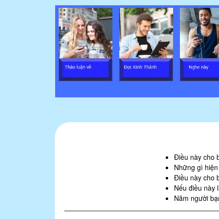
M
y
L
a
n
g
u
a
g
Điều này cho 
e
Những gì hiện
Điều này cho 
Nếu điều này 
Năm người bạn