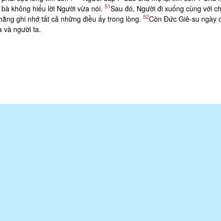
51
bà không hiểu lời Người vừa nói.
Sau đó, Người đi xuống cùng với ch
52
ì hằng ghi nhớ tất cả những điều ấy trong lòng.
Còn Ðức Giê-su ngày 
 và người ta.