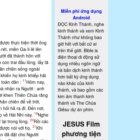
Miễn phí ứng dụng
Android
ĐỌC Kinh Thánh, nghe
kinh thánh và xem Kinh
Thánh như không bao
 được thực hiện thời ông
giờ hết với bất cứ ai
ét, miền Ga-li-lê lên
trên thế giới. Bible.is
ười đã thành hôn với
điện thoại di động sử
h con trai đầu lòng, lấy tã
dụng nhiều ngôn ngữ
̆n chiên sống ngoài
và bản dịch kinh thánh
hiến họ kinh khiếp hãi
hơn bất kỳ ứng dụng
11
toàn dân :
Hôm nay,
nào khác của kinh
̀ nhận ra Người : anh
thánh, và bao gồm các
ợi khen Thiên Chúa rằng
kim âm thanh kinh
hăn chiên để về trời,
thánh và The Chúa
ền hối hả ra đi. Ðến nơi,
Giêsu dự án phim.
18
ọ về Hài Nhi này.
Nghe
20
 lại trong lòng.
Rồi các
JESUS Film
21
được nói với họ.
Khi
phương tiện
thần đã đặt cho Người