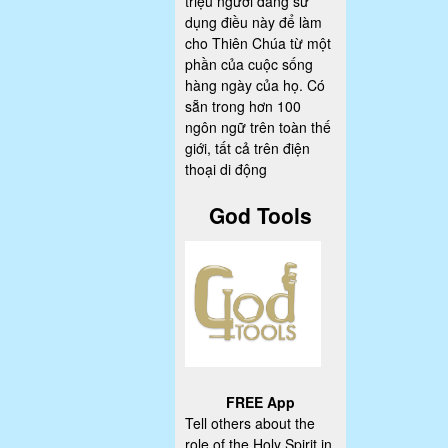
triệu người đang sử
dụng điều này để làm
cho Thiên Chúa từ một
phần của cuộc sống
hàng ngày của họ. Có
sẵn trong hơn 100
ngôn ngữ trên toàn thế
giới, tất cả trên điện
thoại di động
God Tools
FREE App
Tell others about the
role of the Holy Spirit in