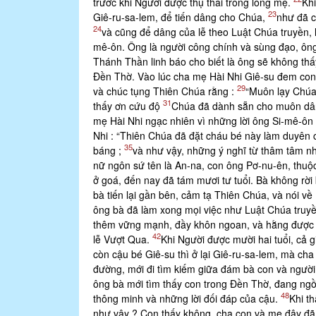
trước khi Người được thụ thai trong lòng mẹ.
Khi
23
Giê-ru-sa-lem, để tiến dâng cho Chúa,
như đã 
24
và cũng để dâng của lễ theo Luật Chúa truyền,
mê-ôn. Ông là người công chính và sùng đạo,
Thánh Thần linh báo cho biết là ông sẽ không th
Ðền Thờ. Vào lúc cha mẹ Hài Nhi Giê-su đem con 
29
và chúc tụng Thiên Chúa rằng :
“Muôn lạy Chúa
31
thấy ơn cứu độ
Chúa đã dành sẵn cho muôn da
mẹ Hài Nhi ngạc nhiên vì những lời ông Si-mê-ô
Nhi : “Thiên Chúa đã đặt cháu bé này làm duyê
35
báng ;
và như vậy, những ý nghĩ từ thâm tâm nh
nữ ngôn sứ tên là An-na, con ông Pơ-nu-ên, thuộ
ở goá, đến nay đã tám mươi tư tuổi. Bà khôn
bà tiến lại gần bên, cảm tạ Thiên Chúa, và n
ông bà đã làm xong mọi việc như Luật Chúa truyền,
thêm vững mạnh, đầy khôn ngoan, và hằng được a
42
lễ Vượt Qua.
Khi Người được mười hai tuổi, cả g
còn cậu bé Giê-su thì ở lại Giê-ru-sa-lem, mà c
đường, mới đi tìm kiếm giữa đám bà con và ngư
ông bà mới tìm thấy con trong Ðền Thờ, đang ngồi 
48
thông minh và những lời đối đáp của cậu.
Khi th
như vậy ? Con thấy không, cha con và mẹ đây đã 