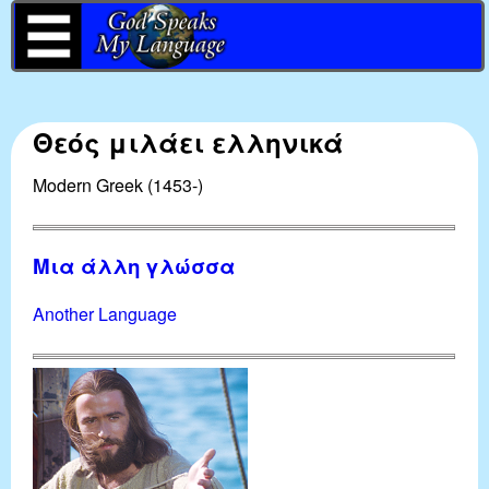
M
Skip
y
to
L
main
a
Θεός μιλάει ελληνικά
n
content
Modern Greek (1453-)
g
u
Μια άλλη γλώσσα
a
Another Language
g
e