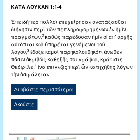
ΚΑΤΑ ΛΟΥΚΑΝ 1:1-4
Ἐπειδήπερ πολλοὶ ἐπεχείρησαν ἀνατάξασθαι
διήγησιν περὶ τῶν πεπληροφορημένων ἐν ἡμῖν
2
πραγμάτων,
καθὼς παρέδοσαν ἡμῖν οἱ ἀπ’ ἀρχῆς
αὐτόπται καὶ ὑπηρέται γενόμενοι τοῦ
3
λόγου,
ἔδοξε κἀμοὶ παρηκολουθηκότι ἄνωθεν
πᾶσιν ἀκριβῶς καθεξῆς σοι γράψαι, κράτιστε
4
Θεόφιλε,
ἵνα ἐπιγνῷς περὶ ὧν κατηχήθης λόγων
τὴν ἀσφάλειαν.
Διαβάστε περισσότερα
Ακούστε